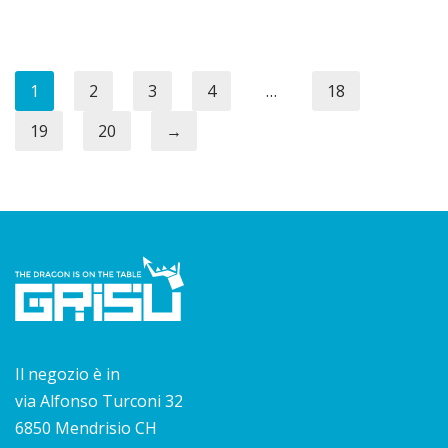
1
2
3
4
…
18
19
20
→
Il negozio è in
via Alfonso Turconi 32
6850 Mendrisio CH