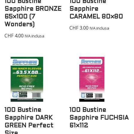
100 Bustine
100 Bustine
Sapphire BRONZE
Sapphire
65×100 (7
CARAMEL 80×80
Wonders)
CHF
3.00
IVA inclusa
CHF
4.00
IVA inclusa
100 Bustine
100 Bustine
Sapphire DARK
Sapphire FUCHSIA
GREEN Perfect
61×112
Size