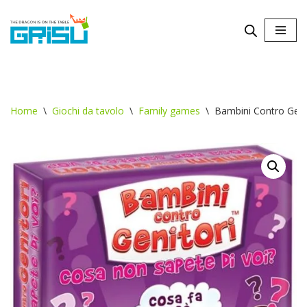
Vai
al
contenuto
Home
\
Giochi da tavolo
\
Family games
\
Bambini Contro Genit