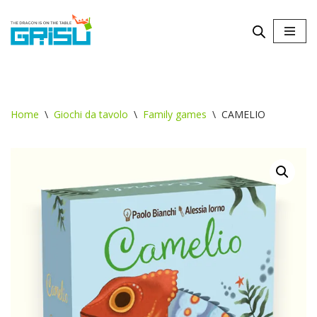
Vai
al
contenuto
Home
\
Giochi da tavolo
\
Family games
\
CAMELIO