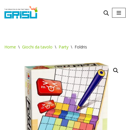
Vai
al
contenuto
Home
\
Giochi da tavolo
\
Party
\
Foldris