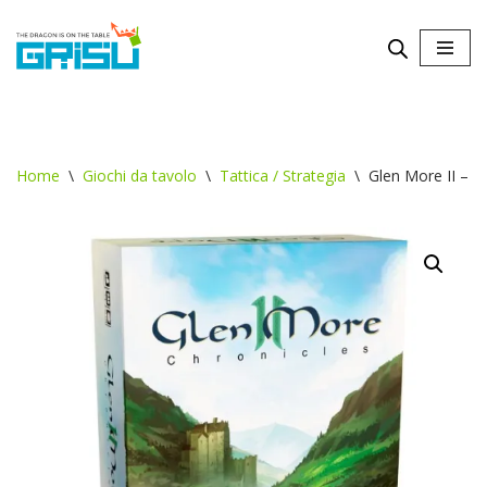
Vai
al
contenuto
Home
\
Giochi da tavolo
\
Tattica / Strategia
\
Glen More II – C