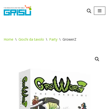
Vai
al
contenuto
Home
\
Giochi da tavolo
\
Party
\
GrowerZ