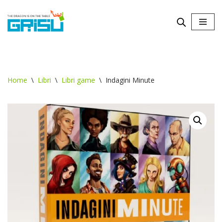
Vai
al
contenuto
Home
\
Libri
\
Libri game
\
Indagini Minute