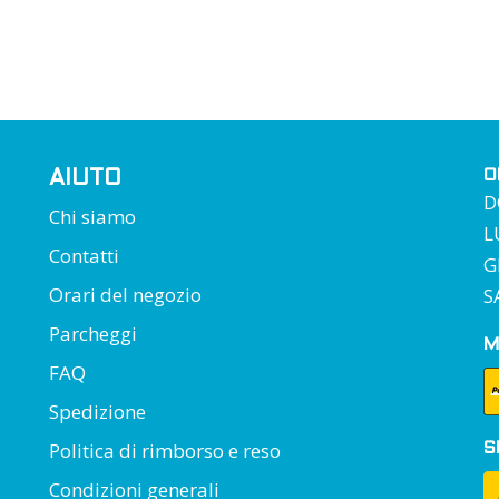
O
AIUTO
D
Chi siamo
L
Contatti
G
Orari del negozio
S
Parcheggi
M
FAQ
Spedizione
Politica di rimborso e reso
S
Condizioni generali