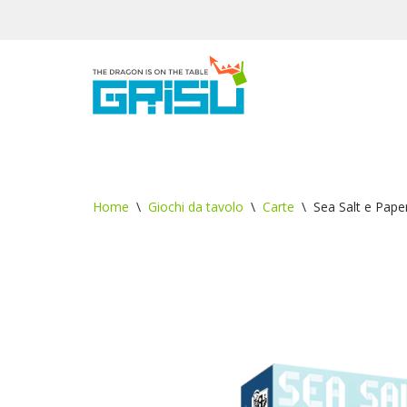
Vai
al
contenuto
Home
\
Giochi da tavolo
\
Carte
\
Sea Salt e Pape