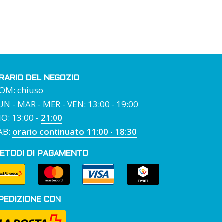
RARIO DEL NEGOZIO
OM: chiuso
UN - MAR - MER - VEN: 13:00 - 19:00
IO: 13:00 -
21:00
AB:
orario continuato 11:00 - 18:30
ETODI DI PAGAMENTO
PEDIZIONE CON