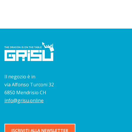
Il negozio è in
via Alfonso Turconi 32
6850 Mendrisio CH
info@grisu.online
ISCRIVITI ALLA NEWSLETTER