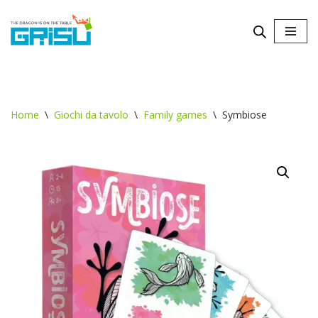
Vai
al
contenuto
Home
\
Giochi da tavolo
\
Family games
\
Symbiose