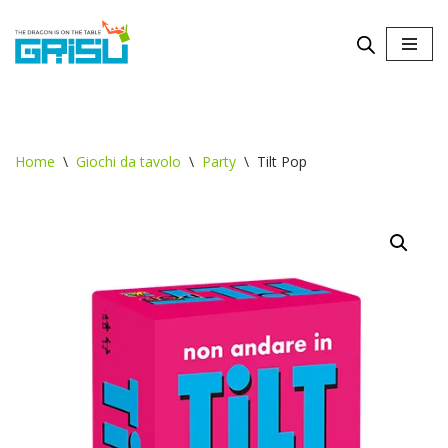
Vai
al
contenuto
Home
\
Giochi da tavolo
\
Party
\
Tilt Pop