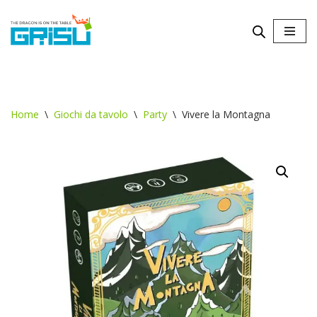
Vai
al
contenuto
Home
\
Giochi da tavolo
\
Party
\
Vivere la Montagna