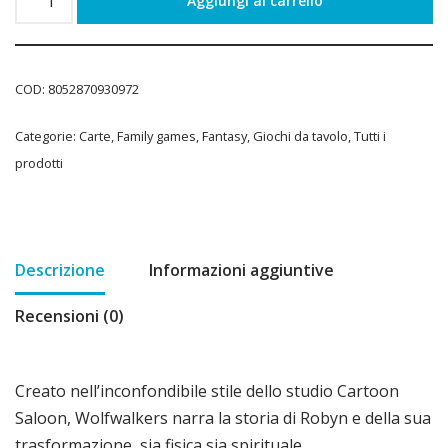
Aggiungi al carrello
COD:
8052870930972
Categorie:
Carte
,
Family games
,
Fantasy
,
Giochi da tavolo
,
Tutti i
prodotti
Descrizione
Informazioni aggiuntive
Recensioni (0)
Creato nell’inconfondibile stile dello studio Cartoon
Saloon, Wolfwalkers narra la storia di Robyn e della sua
trasformazione, sia fisica sia spirituale.