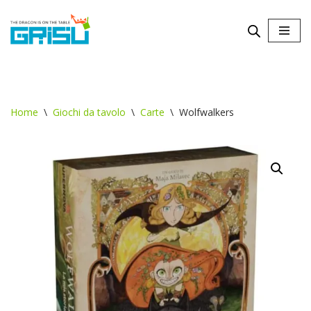
Vai
al
contenuto
Home
\
Giochi da tavolo
\
Carte
\
Wolfwalkers