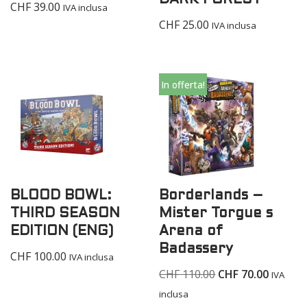
DARK FOREST
CHF
39.00
IVA inclusa
CHF
25.00
IVA inclusa
In offerta!
BLOOD BOWL:
Borderlands –
THIRD SEASON
Mister Torgue s
EDITION (ENG)
Arena of
Badassery
CHF
100.00
IVA inclusa
CHF
110.00
CHF
70.00
IVA
inclusa