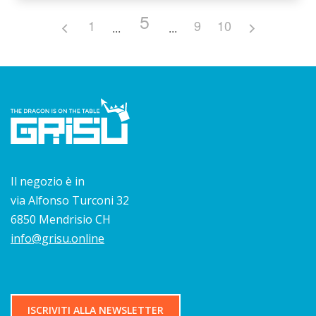
5
1
9
10
Il negozio è in
via Alfonso Turconi 32
6850 Mendrisio CH
info@grisu.online
ISCRIVITI ALLA NEWSLETTER