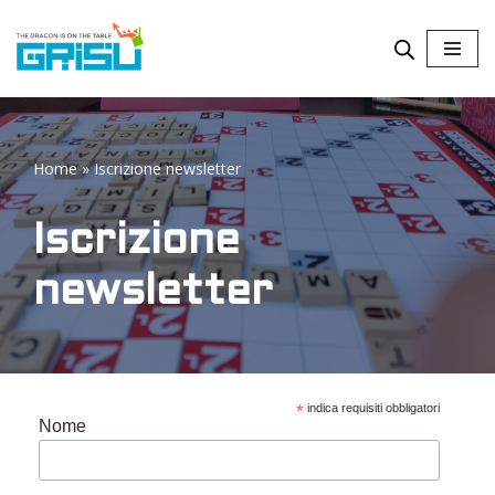
Vai
al
contenuto
Home
»
Iscrizione newsletter
Iscrizione
newsletter
*
indica requisiti obbligatori
Nome