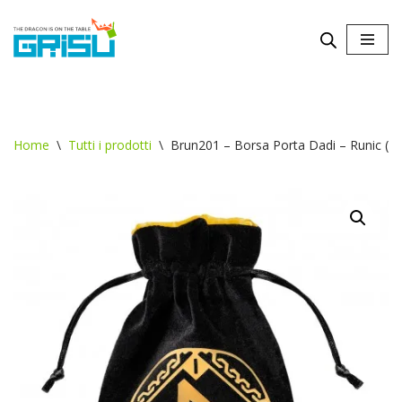
Vai
al
contenuto
Home
\
Tutti i prodotti
\
Brun201 – Borsa Porta Dadi – Runic (B