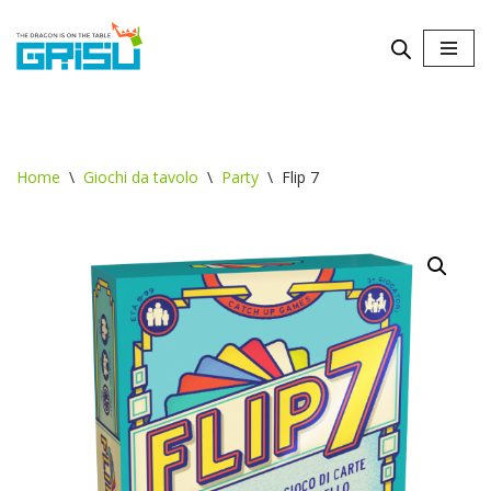
Vai
al
contenuto
Home
\
Giochi da tavolo
\
Party
\
Flip 7