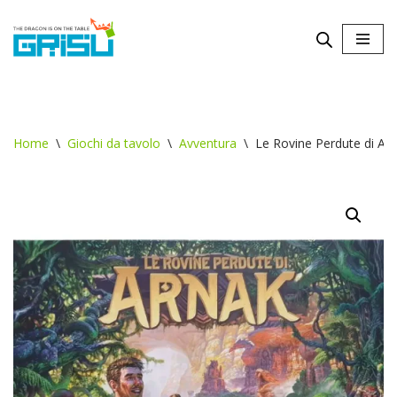
Vai
al
contenuto
Home
\
Giochi da tavolo
\
Avventura
\
Le Rovine Perdute di Ar