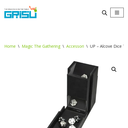
Vai
al
contenuto
Home
\
Magic The Gathering
\
Accessori
\
UP – Alcove Dice T