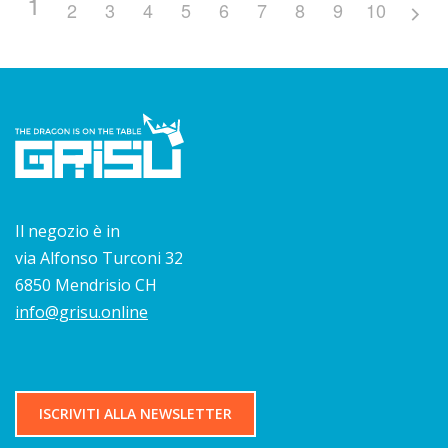
1
2
3
4
5
6
7
8
9
10
Il negozio è in
via Alfonso Turconi 32
6850 Mendrisio CH
info@grisu.online
ISCRIVITI ALLA NEWSLETTER